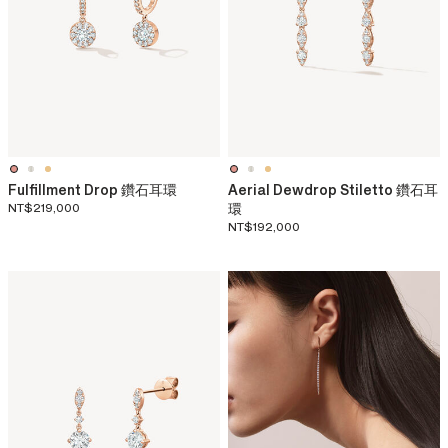
Fulfillment Drop 鑽石耳環
Aerial Dewdrop Stiletto 鑽石耳
NT$219,000
環
NT$192,000