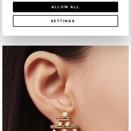
ALLOW ALL
SETTINGS
Cascade Mini Drop 鑽石耳環
LU Droplet 鑽石耳環 (小)
NT$123,000
NT$415,000