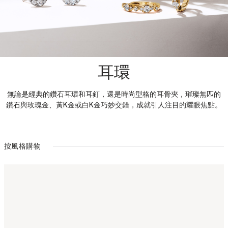
耳環
無論是經典的鑽石耳環和耳釘，還是時尚型格的耳骨夾，璀璨無匹的
鑽石與玫瑰金、黃K金或白K金巧妙交錯，成就引人注目的耀眼焦點。
按風格購物