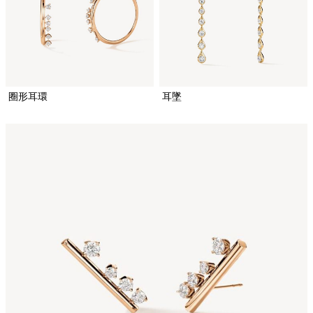
圈形耳環
耳墜