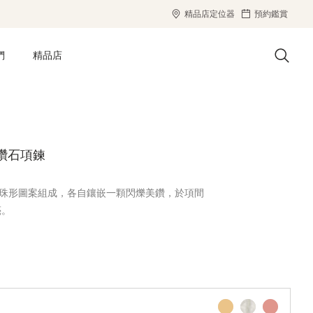
精品店定位器
預約鑑賞
們
精品店
M 鑽石項鍊
鑽石項鍊以露珠形圖案組成，各自鑲嵌一顆閃爍美鑽，於項間
亮。