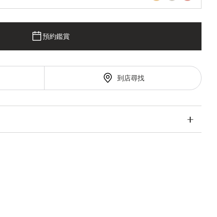
預約鑑賞
到店尋找