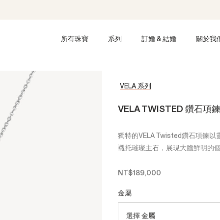
所有珠寶
系列
訂婚 & 結婚
關於我
VELA 系列
VELA TWISTED 鑽石項
獨特的VELA Twisted鑽石
襯托璀璨主石，展現大膽鮮明的
NT$189,000
金屬
選擇 金屬