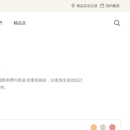
精品店定位器
預約鑑賞
們
精品店
鍊
項鍊以靈動美鑽勾勒多道優美曲線，以搖曳生姿的設計
個性。