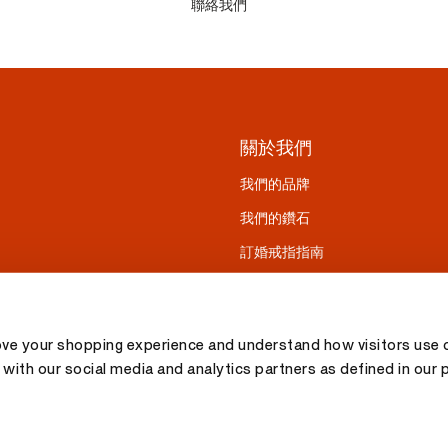
聯絡我們
關於我們
我們的品牌
我們的鑽石
訂婚戒指指南
ove your shopping experience and understand how visitors use o
with our social media and analytics partners as defined in our 