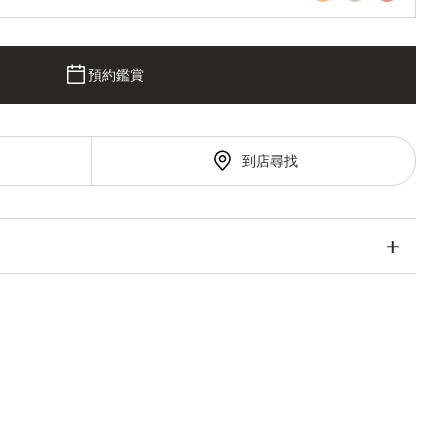
預約鑑賞
到店尋找