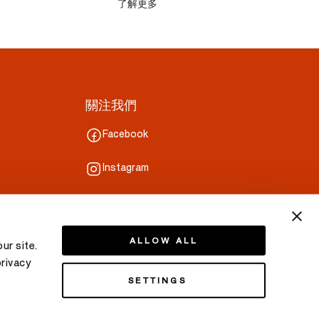
了解更多
關注我們
Facebook
Instagram
Line
ALLOW ALL
ur site.
privacy
SETTINGS