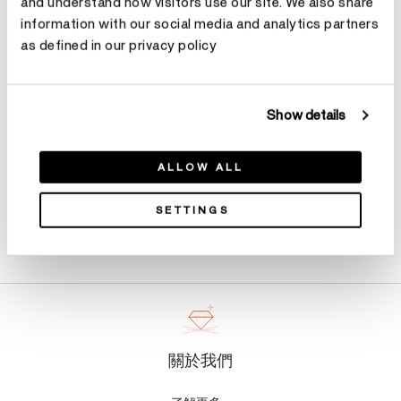
and understand how visitors use our site. We also share
選擇 克拉總重
information with our social media and analytics partners
as defined in our privacy policy
預約鑑賞
Show details
ALLOW ALL
SETTINGS
產品詳情
關於我們