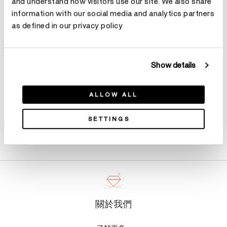
and understand how visitors use our site. We also share
選擇 克拉總重
information with our social media and analytics partners
as defined in our privacy policy
預約鑑賞
Show details
ALLOW ALL
SETTINGS
產品詳情
關於我們