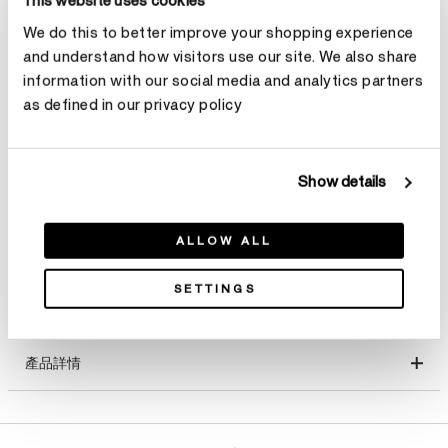
This website uses cookies
選擇 尺寸
We do this to better improve your shopping experience
and understand how visitors use our site. We also share
克拉總重
information with our social media and analytics partners
as defined in our privacy policy
選擇 克拉總重
Show details
預約鑑賞
ALLOW ALL
SETTINGS
產品詳情