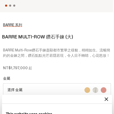
BARRE 系列
BARRE MULTI-ROW 鑽石手鍊 (大)
BARRE Multi-Row鑽石手鍊盡顯都市繁華之樣貌，栩栩如生。流暢簡
約的金鍊之間，鑽石點點光芒若隱若現，令人目不轉睛，心花怒放！
NT$1,797,000
起
金屬
選擇 金屬
尺寸
戒指尺寸指南