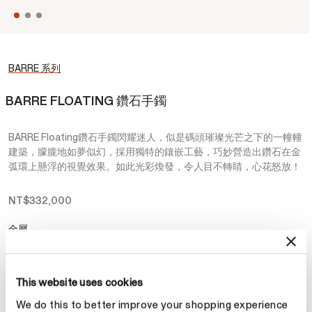
BARRE 系列
BARRE FLOATING 鑽石手鐲
BARRE Floating鑽石手鐲閃耀迷人，似是碼頭璀璨光芒之下的一幢幢
建築，朦朧地如夢似幻，採用獨特的鑲嵌工藝，巧妙營造出鑽石在金
弧環上懸浮的視覺效果。如此光彩煥發，令人目不轉睛，心花怒放！
NT$332,000
金屬
選擇 金屬
This website uses cookies
尺寸
We do this to better improve your shopping experience
戒指尺寸指南