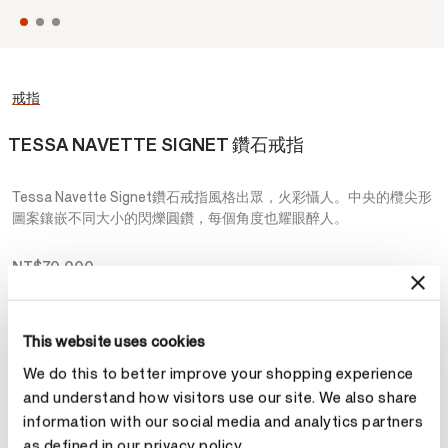
戒指
TESSA NAVETTE SIGNET 鑽石戒指
Tessa Navette Signet鑽石戒指風格出眾，火彩懾人。中央的欖尖形
圖案鑲嵌不同大小的閃爍圓鑽，每個角度也耀眼醉人。
NT$70,000
金屬
This website uses cookies
選擇 金屬
We do this to better improve your shopping experience
and understand how visitors use our site. We also share
information with our social media and analytics partners
預約鑑賞
as defined in our privacy policy