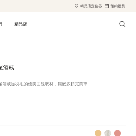
精品店定位器
預約鑑賞
們
精品店
雞尾酒戒
l鑽石雞尾酒戒從羽毛的優美曲線取材，鑲嵌多顆完美車