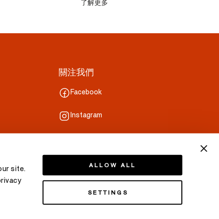
了解更多
關注我們
Facebook
Instagram
Line
ALLOW ALL
ur site.
privacy
SETTINGS