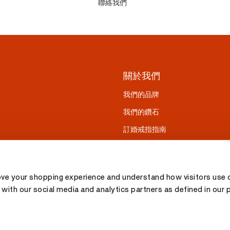
聯絡我們
關於我們
我們的品牌
我們的鑽石
訂婚戒指指南
ove your shopping experience and understand how visitors use o
with our social media and analytics partners as defined in our 