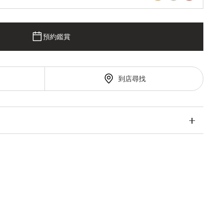
預約鑑賞
到店尋找