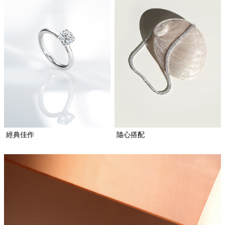
經典佳作​
隨心搭配​