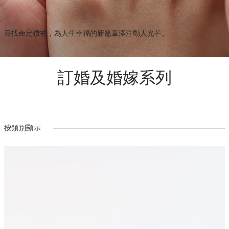
尋找命定鑽戒，為人生幸福的新篇章添注動人光芒。
訂婚及婚嫁系列
按類別顯示