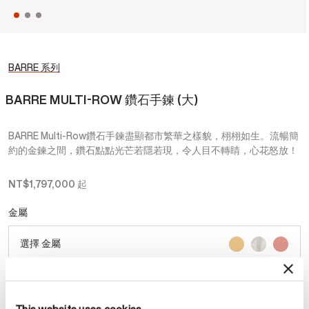
BARRE 系列
BARRE MULTI-ROW 鑽石手鍊 (大)
BARRE Multi-Row鑽石手鍊盡顯都市繁華之樣貌，栩栩如生。流暢簡
約的金鍊之間，鑽石點點光芒若隱若現，令人目不轉睛，心花怒放！
NT$1,797,000
起
金屬
選擇 金屬
尺寸
戒指尺寸指南