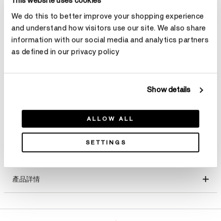
This website uses cookies
選擇 尺寸
We do this to better improve your shopping experience
and understand how visitors use our site. We also share
克拉總重
information with our social media and analytics partners
as defined in our privacy policy
選擇 克拉總重
Show details
預約鑑賞
ALLOW ALL
SETTINGS
產品詳情